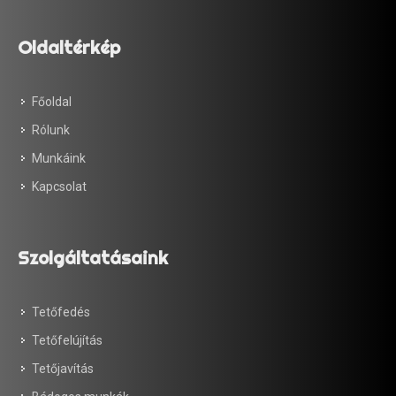
Oldaltérkép
Főoldal
Rólunk
Munkáink
Kapcsolat
Szolgáltatásaink
Tetőfedés
Tetőfelújítás
Tetőjavítás