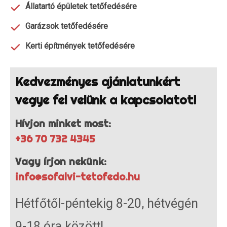
Állatartó épületek tetőfedésére
Garázsok tetőfedésére
Kerti építmények tetőfedésére
Kedvezményes ajánlatunkért
vegye fel velünk a kapcsolatot!
Hívjon minket most:
+36 70 732 4345
Vagy írjon nekünk:
info@sofalvi-tetofedo.hu
Hétfőtől-péntekig 8-20, hétvégén
9-18 óra között!